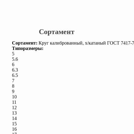
Сортамент
Сортамент:
Круг калиброванный, х/катаный ГОСТ 7417-
Типоразмеры:
5
5.6
6
6.3
6.5
7
8
9
10
11
12
13
14
15
16