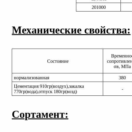
201000
Механические свойства:
Временно
Состояние
сопротивле
σв, МПа
нормализованная
380
Цементация 910гр(воздух),закалка
-
770гр(вода),отпуск 180гр(возд)
Сортамент: